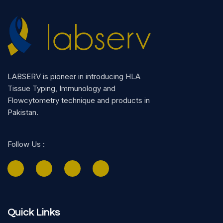
LABSERV is pioneer in introducing HLA
Tissue Typing, Immunology and
Flowcytometry technique and products in
Pakistan.
Follow Us :
J
J
J
J
k
k
k
k
i
i
i
i
-
-
-
-
f
i
t
l
a
n
w
i
c
s
i
n
Quick Links
e
t
t
k