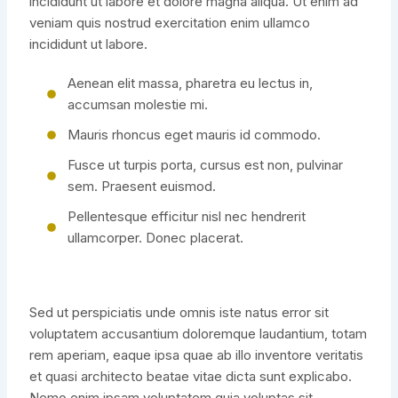
incididunt ut labore et dolore magna aliqua. Ut enim ad
veniam quis nostrud exercitation enim ullamco
incididunt ut labore.
Aenean elit massa, pharetra eu lectus in,
accumsan molestie mi.
Mauris rhoncus eget mauris id commodo.
Fusce ut turpis porta, cursus est non, pulvinar
sem. Praesent euismod.
Pellentesque efficitur nisl nec hendrerit
ullamcorper. Donec placerat.
Sed ut perspiciatis unde omnis iste natus error sit
voluptatem accusantium doloremque laudantium, totam
rem aperiam, eaque ipsa quae ab illo inventore veritatis
et quasi architecto beatae vitae dicta sunt explicabo.
Nemo enim ipsam voluptatem quia voluptas sit